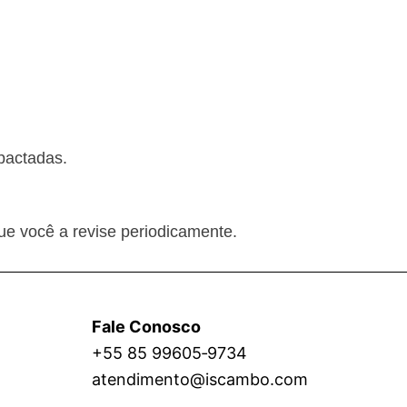
pactadas.
ue você a revise periodicamente.
Fale Conosco
+55 85 99605‑9734
atendimento@iscambo.com