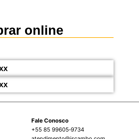
rar online
xx
xx
Fale Conosco
+55 85 99605‑9734
atendimento@iscambo.com