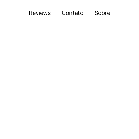
Reviews
Contato
Sobre
asa dos Mund
tre os melhores produtos para o s